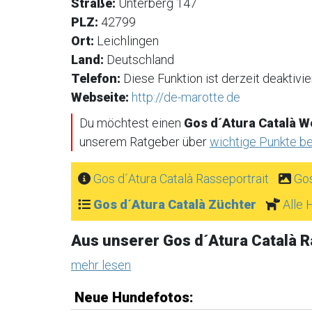
Straße:
Unterberg 147
PLZ:
42799
Ort:
Leichlingen
Land:
Deutschland
Telefon:
Diese Funktion ist derzeit deaktivier
Webseite:
http://de-marotte.de
Du möchtest einen
Gos d´Atura Català W
unserem Ratgeber über
wichtige Punkte b
Gos d´Atura Català Rasseportrait
Gos
Gos d´Atura Català Züchter
Alle
Aus unserer Gos d´Atura Català 
mehr lesen
Neue Hundefotos: