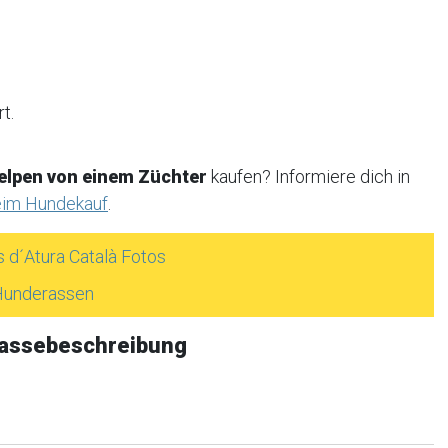
t.
elpen von einem Züchter
kaufen? Informiere dich in
eim Hundekauf
.
 d´Atura Català Fotos
 Hunderassen
Rassebeschreibung