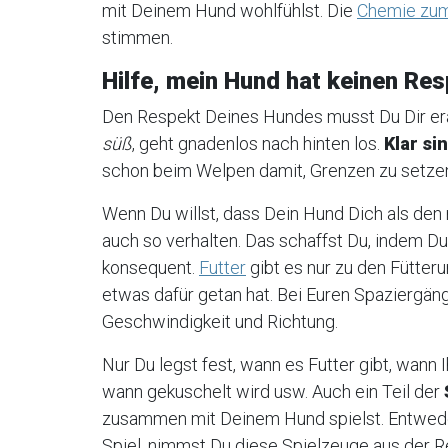
mit Deinem Hund wohlfühlst. Die
Chemie zum
stimmen.
Hilfe, mein Hund hat keinen Res
Den Respekt Deines Hundes musst Du Dir era
süß
, geht gnadenlos nach hinten los.
Klar si
schon beim Welpen damit, Grenzen zu setze
Wenn Du willst, dass Dein Hund Dich als den
auch so verhalten. Das schaffst Du, indem Du 
konsequent.
Futter
gibt es nur zu den Fütter
etwas dafür getan hat. Bei Euren Spaziergä
Geschwindigkeit und Richtung.
Nur Du legst fest, wann es Futter gibt, wann I
wann gekuschelt wird usw. Auch ein Teil der
zusammen mit Deinem Hund spielst. Entweder
Spiel, nimmst Du diese Spielzeuge aus der 