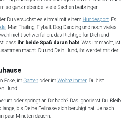
hm so ganz nebenbei viele Sachen beibringen.
der Du versuchst es einmal mit einem
Hundesport
. Es
nde
, Man Trailing, Flyball, Dog Dancing und noch vieles
wahl nicht schwerfallen, das Richtige für Dich und
st, dass
ihr beide Spaß daran hab
t. Was Ihr macht, ist
s zusammen macht. Du und Dein Hund, ihr werdet mit der
Zuhause
en Ecke, im
Garten
oder im
Wohnzimmer
. Du bist
en Hund.
rum oder springt an Dir hoch? Das ignorierst Du. Bleib
o lange, bis Deine Fellnase sich beruhigt hat. Je nach
in paar Minuten dauern.