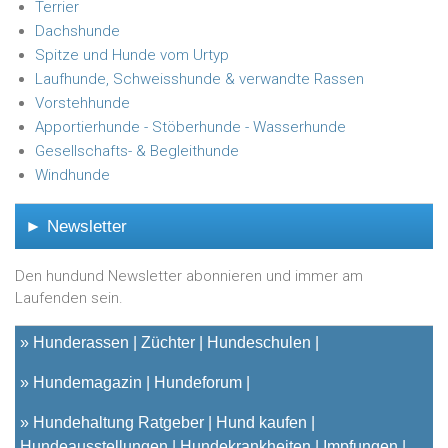
Terrier
Dachshunde
Spitze und Hunde vom Urtyp
Laufhunde, Schweisshunde & verwandte Rassen
Vorstehhunde
Apportierhunde - Stöberhunde - Wasserhunde
Gesellschafts- & Begleithunde
Windhunde
► Newsletter
Den hundund Newsletter abonnieren und immer am
Laufenden sein.
»
Hunderassen
Züchter
Hundeschulen
»
Hundemagazin
Hundeforum
»
Hundehaltung Ratgeber
Hund kaufen
Hundeausstellungen
Hundekrankheiten
Impfungen