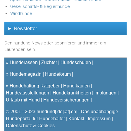
Gesellschafts- & Begleithunde
Windhunde
► Newsletter
Den hundund Newsletter abonnieren und immer am
Laufenden sein.
»
Hunderassen
Züchter
Hundeschulen
»
Hundemagazin
Hundeforum
»
Hundehaltung Ratgeber
Hund kaufen
Hundeausstellungen
Hundekrankheiten
Impfungen
Urlaub mit Hund
Hundeversicherungen
© 2001 - 2023
hundund
[.de|.at|.ch] - Das unabhängige
Hundeportal für Hundehalter |
Kontakt
|
Impressum
|
Datenschutz & Cookies