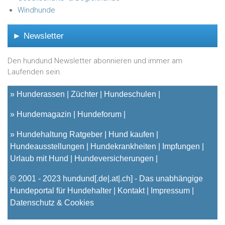
Windhunde
► Newsletter
Den hundund Newsletter abonnieren und immer am
Laufenden sein.
»
Hunderassen
Züchter
Hundeschulen
»
Hundemagazin
Hundeforum
»
Hundehaltung Ratgeber
Hund kaufen
Hundeausstellungen
Hundekrankheiten
Impfungen
Urlaub mit Hund
Hundeversicherungen
© 2001 - 2023
hundund
[.de|.at|.ch] - Das unabhängige
Hundeportal für Hundehalter |
Kontakt
|
Impressum
|
Datenschutz & Cookies