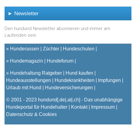
► Newsletter
Den hundund Newsletter abonnieren und immer am
Laufenden sein.
»
Hunderassen
Züchter
Hundeschulen
»
Hundemagazin
Hundeforum
»
Hundehaltung Ratgeber
Hund kaufen
Hundeausstellungen
Hundekrankheiten
Impfungen
Urlaub mit Hund
Hundeversicherungen
© 2001 - 2023
hundund
[.de|.at|.ch] - Das unabhängige
Hundeportal für Hundehalter |
Kontakt
|
Impressum
|
Datenschutz & Cookies