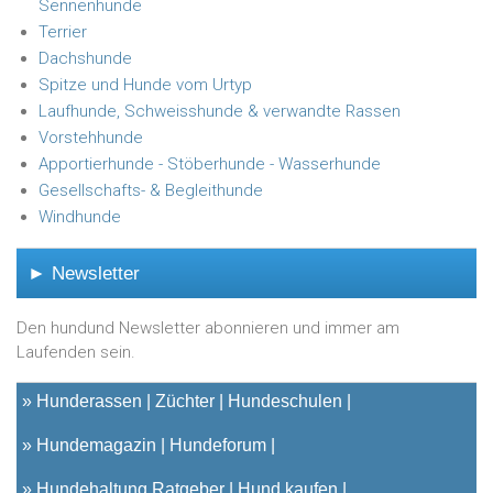
Sennenhunde
Terrier
Dachshunde
Spitze und Hunde vom Urtyp
Laufhunde, Schweisshunde & verwandte Rassen
Vorstehhunde
Apportierhunde - Stöberhunde - Wasserhunde
Gesellschafts- & Begleithunde
Windhunde
► Newsletter
Den hundund Newsletter abonnieren und immer am
Laufenden sein.
»
Hunderassen
Züchter
Hundeschulen
»
Hundemagazin
Hundeforum
»
Hundehaltung Ratgeber
Hund kaufen