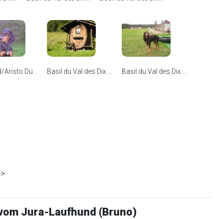
Aristo Du...
Basil du Val des Dix....
Basil du Val des Dix....
>
vom Jura-Laufhund (Bruno)