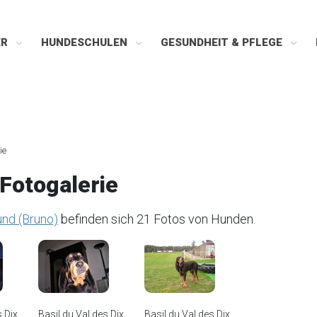
ER
HUNDESCHULEN
GESUNDHEIT & PFLEGE
ie
Fotogalerie
und (Bruno)
befinden sich 21 Fotos von Hunden.
 Dix...
Basil du Val des Dix...
Basil du Val des Dix...