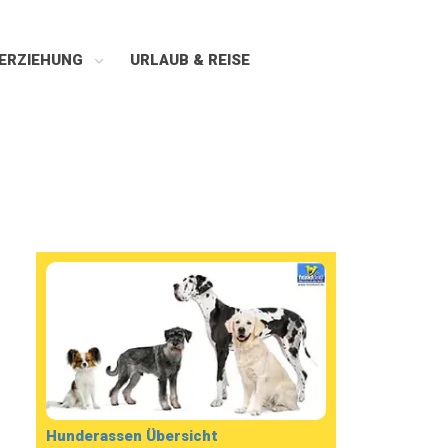
ERZIEHUNG
URLAUB & REISE
Hunderassen Übersicht