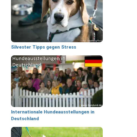
Silvester Tipps gegen Stress
Internationale Hundeausstellungen in
Deutschland