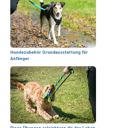
Hundezubehör Grundausstattung für
Anfänger
Diese Übungen erleichtern dir das Leben