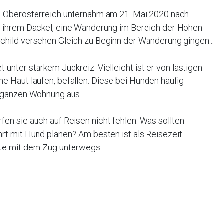
in Oberösterreich unternahm am 21. Mai 2020 nach
 ihrem Dackel, eine Wanderung im Bereich der Hohen
child versehen Gleich zu Beginn der Wanderung gingen...
 unter starkem Juckreiz. Vielleicht ist er von lästigen
ne Haut laufen, befallen. Diese bei Hunden häufig
ganzen Wohnung aus....
fen sie auch auf Reisen nicht fehlen. Was sollten
rt mit Hund planen? Am besten ist als Reisezeit
te mit dem Zug unterwegs...