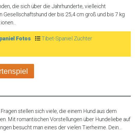
en, die sich über die Jahrhunderte, vielleicht
n Gesellschaftshund der bis 25,4 cm groß und bis 7 kg
onen...
paniel Fotos
Tibet-Spaniel Züchter
tenspiel
 Fragen stellen sich viele, die einem Hund aus dem
n. Mit romantischen Vorstellungen über Hundeliebe auf
ngen besucht man eines der vielen Tierheime. Dein...