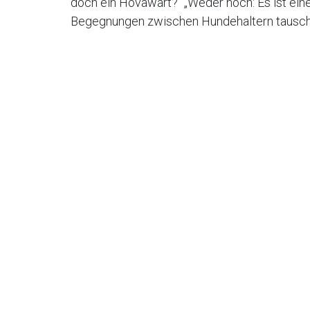
doch ein Hovawart?“ „Weder noch: Es ist ein
Begegnungen zwischen Hundehaltern tauscht 