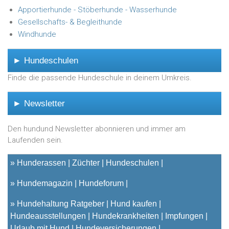
Apportierhunde - Stöberhunde - Wasserhunde
Gesellschafts- & Begleithunde
Windhunde
► Hundeschulen
Finde die passende Hundeschule in deinem Umkreis.
► Newsletter
Den hundund Newsletter abonnieren und immer am
Laufenden sein.
»
Hunderassen
Züchter
Hundeschulen
»
Hundemagazin
Hundeforum
»
Hundehaltung Ratgeber
Hund kaufen
Hundeausstellungen
Hundekrankheiten
Impfungen
Urlaub mit Hund
Hundeversicherungen