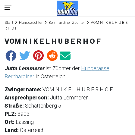
Start
Hundezüchter
Bernhardiner Züchter
VOM N I K E L H U B E
R H O F
VOM N I K E L H U B E R H O F
Jutta Lemmerer
ist Züchter der
Hunderasse
Bernhardiner
in Österreich.
Zwingername:
VOM N I K E L H U B E R H O F
Ansprechperson:
Jutta Lemmerer
Straße:
Schattenberg 5
PLZ:
8903
Ort:
Lassing
Land:
Österreich