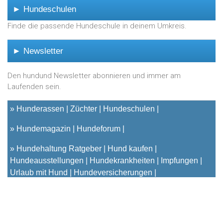
► Hundeschulen
Finde die passende Hundeschule in deinem Umkreis.
► Newsletter
Den hundund Newsletter abonnieren und immer am
Laufenden sein.
»
Hunderassen
Züchter
Hundeschulen
»
Hundemagazin
Hundeforum
»
Hundehaltung Ratgeber
Hund kaufen
Hundeausstellungen
Hundekrankheiten
Impfungen
Urlaub mit Hund
Hundeversicherungen
© 2001 - 2023
hundund
[.de|.at|.ch] - Das unabhängige
Hundeportal für Hundehalter |
Kontakt
|
Impressum
|
Datenschutz & Cookies