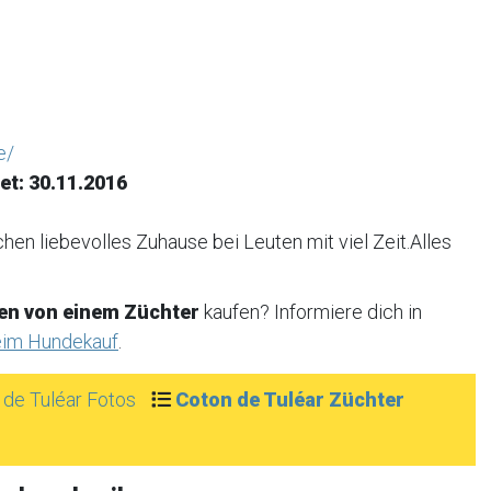
e/
et:
30.11.2016
en liebevolles Zuhause bei Leuten mit viel Zeit.Alles
en von einem Züchter
kaufen? Informiere dich in
eim Hundekauf
.
 de Tuléar Fotos
Coton de Tuléar Züchter