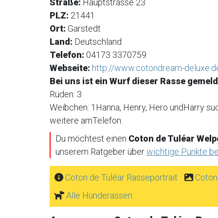
Straße:
Hauptstrasse 23
PLZ:
21441
Ort:
Garstedt
Land:
Deutschland
Telefon:
04173 3370759
Webseite:
http://www.cotondream-deluxe.d
Bei uns ist ein Wurf dieser Rasse gemeld
Rüden: 3
Weibchen: 1Hanna, Henry, Hero undHarry such
weitere amTelefon.
Du möchtest einen
Coton de Tuléar Welp
unserem Ratgeber über
wichtige Punkte b
Coton de Tuléar Rasseportrait
Coton
Alle Hunderassen