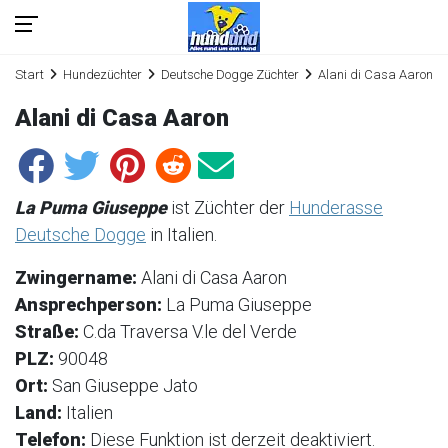
Start
Hundezüchter
Deutsche Dogge Züchter
Alani di Casa Aaron
Alani di Casa Aaron
La Puma Giuseppe
ist Züchter der
Hunderasse
Deutsche Dogge
in Italien.
Zwingername:
Alani di Casa Aaron
Ansprechperson:
La Puma Giuseppe
Straße:
C.da Traversa V.le del Verde
PLZ:
90048
Ort:
San Giuseppe Jato
Land:
Italien
Telefon:
Diese Funktion ist derzeit deaktiviert.