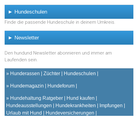
► Hundeschulen
Finde die passende Hundeschule in deinem Umkreis.
► Newsletter
Den hundund Newsletter abonnieren und immer am
Laufenden sein.
»
Hunderassen
Züchter
Hundeschulen
»
Hundemagazin
Hundeforum
»
Hundehaltung Ratgeber
Hund kaufen
Hundeausstellungen
Hundekrankheiten
Impfungen
Urlaub mit Hund
Hundeversicherungen
© 2001 - 2023
hundund
[.de|.at|.ch] - Das unabhängige
Hundeportal für Hundehalter |
Kontakt
|
Impressum
|