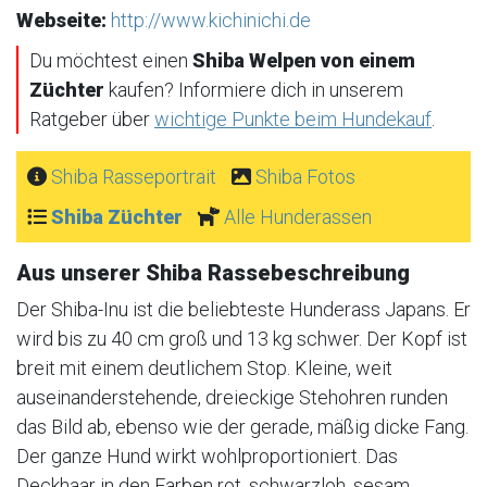
Webseite:
http://www.kichinichi.de
Du möchtest einen
Shiba Welpen von einem
Züchter
kaufen? Informiere dich in unserem
Ratgeber über
wichtige Punkte beim Hundekauf
.
Shiba Rasseportrait
Shiba Fotos
Shiba Züchter
Alle Hunderassen
Aus unserer Shiba Rassebeschreibung
Der Shiba-Inu ist die beliebteste Hunderass Japans. Er
wird bis zu 40 cm groß und 13 kg schwer. Der Kopf ist
breit mit einem deutlichem Stop. Kleine, weit
auseinanderstehende, dreieckige Stehohren runden
das Bild ab, ebenso wie der gerade, mäßig dicke Fang.
Der ganze Hund wirkt wohlproportioniert. Das
Deckhaar in den Farben rot, schwarzloh, sesam,