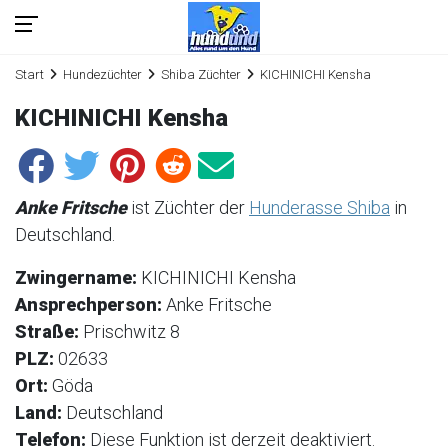
Start
Hundezüchter
Shiba Züchter
KICHINICHI Kensha
KICHINICHI Kensha
Anke Fritsche
ist Züchter der
Hunderasse Shiba
in
Deutschland.
Zwingername:
KICHINICHI Kensha
Ansprechperson:
Anke Fritsche
Straße:
Prischwitz 8
PLZ:
02633
Ort:
Göda
Land:
Deutschland
Telefon:
Diese Funktion ist derzeit deaktiviert.