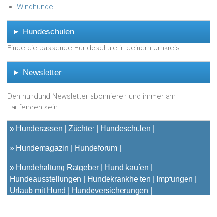
Windhunde
► Hundeschulen
Finde die passende Hundeschule in deinem Umkreis.
► Newsletter
Den hundund Newsletter abonnieren und immer am
Laufenden sein.
»
Hunderassen
Züchter
Hundeschulen
»
Hundemagazin
Hundeforum
»
Hundehaltung Ratgeber
Hund kaufen
Hundeausstellungen
Hundekrankheiten
Impfungen
Urlaub mit Hund
Hundeversicherungen
© 2001 - 2023
hundund
[.de|.at|.ch] - Das unabhängige