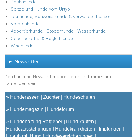
Dachshunde
Spitze und Hunde vom Urtyp
Laufhunde, Schweisshunde & verwandte Rassen
Vorstehhunde
Apportierhunde - Stöberhunde - Wasserhunde
Gesellschafts- & Begleithunde
Windhunde
► Newsletter
Den hundund Newsletter abonnieren und immer am
Laufenden sein.
»
Hunderassen
Züchter
Hundeschulen
»
Hundemagazin
Hundeforum
»
Hundehaltung Ratgeber
Hund kaufen
Hundeausstellungen
Hundekrankheiten
Impfungen
Urlaub mit Hund
Hundeversicherungen