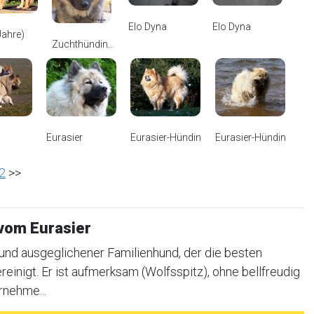
Elo Dyna
Elo Dyna
 Jahre)
Zuchthündin...
Eurasier
Eurasier-Hündin
Eurasier-Hündin
 2
>>
vom Eurasier
r und ausgeglichener Familienhund, der die besten
einigt. Er ist aufmerksam (Wolfsspitz), ohne bellfreudig
rnehme...