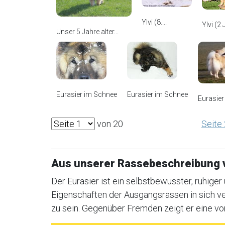
Ylvi (8....
Ylvi (2
Unser 5 Jahre alter...
Eurasier im Schnee
Eurasier im Schnee
Eurasier
von 20
Seite
Aus unserer Rassebeschreibung 
Der Eurasier ist ein selbstbewusster, ruhige
Eigenschaften der Ausgangsrassen in sich ver
zu sein. Gegenüber Fremden zeigt er eine vo