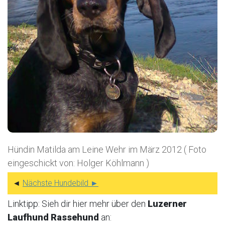
Hündin Matilda am Leine Wehr im März 2012 ( Foto
eingeschickt von: Holger Köhlmann )
◄
Nächste Hundebild ►
Linktipp: Sieh dir hier mehr über den
Luzerner
Laufhund Rassehund
an: