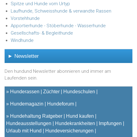
Spitze und Hunde vom Urtyp
Laufhunde, Schweisshunde & verwandte Rassen
Vorstehhunde
Apportierhunde - Stöberhunde - Wasserhunde
Gesellschafts- & Begleithunde
Windhunde
► Newsletter
Den hundund Newsletter abonnieren und immer am
Laufenden sein.
»
Hunderassen
Züchter
Hundeschulen
»
Hundemagazin
Hundeforum
»
Hundehaltung Ratgeber
Hund kaufen
Hundeausstellungen
Hundekrankheiten
Impfungen
Urlaub mit Hund
Hundeversicherungen