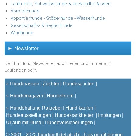
Laufhunde, Schweisshunde & verwandte Rassen
Vorstehhunde
Apportierhunde - Stöberhunde - Wasserhunde
Gesellschafts- & Begleithunde
Windhunde
► Newsletter
Den hundund Newsletter abonnieren und immer am
Laufenden sein.
»
Hunderassen
Züchter
Hundeschulen
»
Hundemagazin
Hundeforum
»
Hundehaltung Ratgeber
Hund kaufen
Hundeausstellungen
Hundekrankheiten
Impfungen
Urlaub mit Hund
Hundeversicherungen
© 2001 - 2023
hundund
[.de|.at|.ch] - Das unabhängige