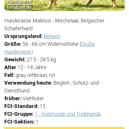
Hunderasse Malinois - Mechelaar, Belgischer
Schäferhund
Ursprungsland:
Belgien
Größe:
56 - 66 cm Widerristhöhe (
Große
Hunderasse)
Gewicht:
27.5 - 28.5 kg
Alter
12 - 14 Jahre
Fell:
grau, rehbraun, rot
Verwendung heute:
Begleit-, Schutz- und
Diensthund
früher:
Viehhüter
FCI-Standard:
15
FCI-Gruppe:
1 - Hütehunde und Treibhunde
FCI-Sektion:
1