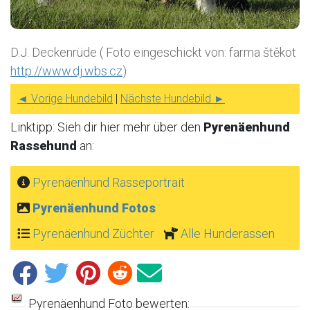
D.J. Deckenrüde ( Foto eingeschickt von: farma štěkot
http://www.dj.wbs.cz
)
◄ Vorige Hundebild
|
Nächste Hundebild ►
Linktipp: Sieh dir hier mehr über den
Pyrenäenhund
Rassehund
an:
Pyrenäenhund Rasseportrait
Pyrenäenhund Fotos
Pyrenäenhund Züchter
Alle Hunderassen
Pyrenäenhund Foto bewerten: