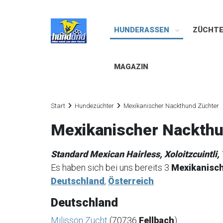
HUNDERASSEN
ZÜCHT
MAGAZIN
Start
Hundezüchter
Mexikanischer Nackthund Züchter
Mexikanischer Nackthu
Standard Mexican Hairless, Xoloitzcuintli, 
Es haben sich bei uns bereits 3
Mexikanisc
Deutschland
,
Österreich
Deutschland
Milisson Zucht
(70736
Fellbach
)