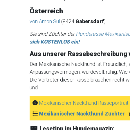
Österreich
von Amon Sul
(8424
Gabersdorf
)
Sie sind Züchter der
Hunderasse Mexikanis
sich KOSTENLOS ein!
Aus unserer Rassebeschreibung 
Der Mexikanische Nackthund ist Freundlich, an
Anpassungsvermögen, würdevoll, ruhig. Wie vi
Die Vertreter dieser Rasse brauchen recht 
und...
Mexikanischer Nackthund Rasseportrait
Mexikanischer Nackthund Züchter
Lesetipp im Hundemagazin: