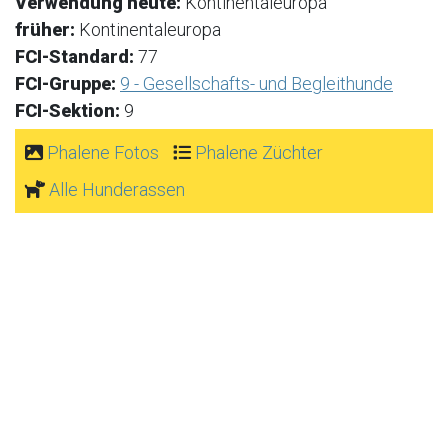
Verwendung heute:
Kontinentaleuropa
früher:
Kontinentaleuropa
FCI-Standard:
77
FCI-Gruppe:
9 - Gesellschafts- und Begleithunde
FCI-Sektion:
9
Phalene Fotos
Phalene Züchter
Alle Hunderassen