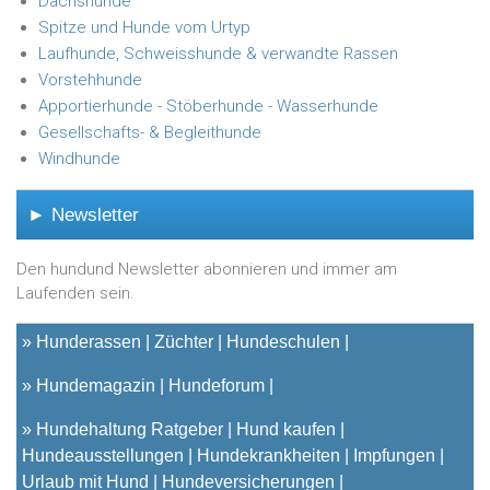
Dachshunde
Spitze und Hunde vom Urtyp
Laufhunde, Schweisshunde & verwandte Rassen
Vorstehhunde
Apportierhunde - Stöberhunde - Wasserhunde
Gesellschafts- & Begleithunde
Windhunde
► Newsletter
Den hundund Newsletter abonnieren und immer am
Laufenden sein.
»
Hunderassen
Züchter
Hundeschulen
»
Hundemagazin
Hundeforum
»
Hundehaltung Ratgeber
Hund kaufen
Hundeausstellungen
Hundekrankheiten
Impfungen
Urlaub mit Hund
Hundeversicherungen