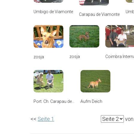
Umbigo de Viamonte
Umb
Carapau de Viamonte
zosja
Coimbra Interna
zosja
Port. Ch. Carapau de...
Aufm Deich
<<
Seite 1
von