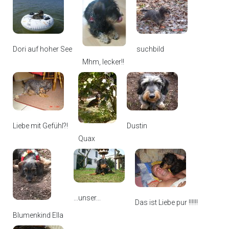
Dori auf hoher See
suchbild
Mhm, lecker!!
Liebe mit Gefühl?!
Dustin
Quax
...unser...
Das ist Liebe pur !!!!!!
Blumenkind Ella