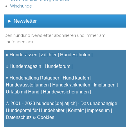
Windhunde
► Newsletter
Den hundund Newsletter abonnieren und immer am
Laufenden sein.
»
Hunderassen
Züchter
Hundeschulen
»
Hundemagazin
Hundeforum
»
Hundehaltung Ratgeber
Hund kaufen
Hundeausstellungen
Hundekrankheiten
Impfungen
Urlaub mit Hund
Hundeversicherungen
© 2001 - 2023
hundund
[.de|.at|.ch] - Das unabhängige
Hundeportal für Hundehalter |
Kontakt
|
Impressum
|
Datenschutz & Cookies