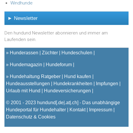
Windhunde
► Newsletter
Den hundund Newsletter abonnieren und immer am
Laufenden sein.
»
Hunderassen
Züchter
Hundeschulen
»
Hundemagazin
Hundeforum
»
Hundehaltung Ratgeber
Hund kaufen
Hundeausstellungen
Hundekrankheiten
Impfungen
Urlaub mit Hund
Hundeversicherungen
© 2001 - 2023
hundund
[.de|.at|.ch] - Das unabhängige
Hundeportal für Hundehalter |
Kontakt
|
Impressum
|
Datenschutz & Cookies