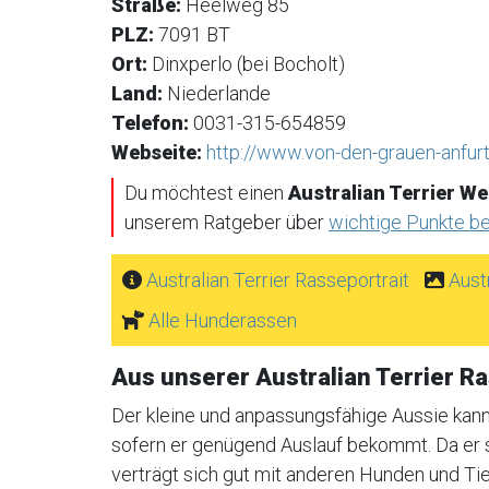
Straße:
Heelweg 85
PLZ:
7091 BT
Ort:
Dinxperlo (bei Bocholt)
Land:
Niederlande
Telefon:
0031-315-654859
Webseite:
http://www.von-den-grauen-anfurt
Du möchtest einen
Australian Terrier W
unserem Ratgeber über
wichtige Punkte b
Australian Terrier Rasseportrait
Aust
Alle Hunderassen
Aus unserer Australian Terrier 
Der kleine und anpassungsfähige Aussie kann
sofern er genügend Auslauf bekommt. Da er so
verträgt sich gut mit anderen Hunden und Tie