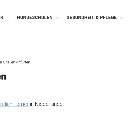
ER
HUNDESCHULEN
GESUNDHEIT & PFLEGE
en Grauen Anfurten
en
alian Terrier
in Niederlande.