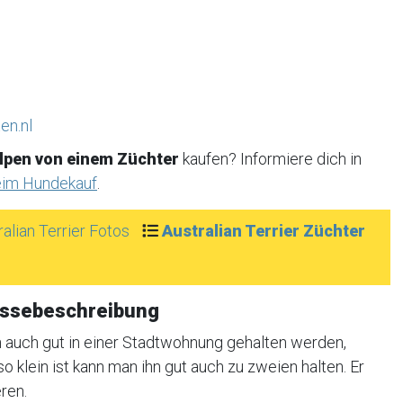
en.nl
elpen von einem Züchter
kaufen? Informiere dich in
eim Hundekauf
.
ralian Terrier Fotos
Australian Terrier Züchter
Rassebeschreibung
 auch gut in einer Stadtwohnung gehalten werden,
 klein ist kann man ihn gut auch zu zweien halten. Er
ren.