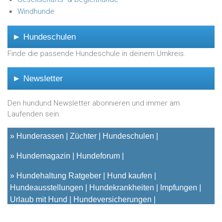
Windhunde
► Hundeschulen
Finde die passende Hundeschule in deinem Umkreis.
► Newsletter
Den hundund Newsletter abonnieren und immer am
Laufenden sein.
»
Hunderassen
Züchter
Hundeschulen
»
Hundemagazin
Hundeforum
»
Hundehaltung Ratgeber
Hund kaufen
Hundeausstellungen
Hundekrankheiten
Impfungen
Urlaub mit Hund
Hundeversicherungen
© 2001 - 2023
hundund
[.de|.at|.ch] - Das unabhängige