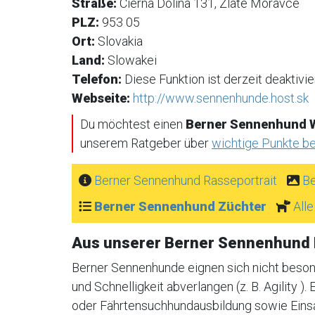
Straße:
Cierna Dolina 131, Zlate Moravce
PLZ:
953 05
Ort:
Slovakia
Land:
Slowakei
Telefon:
Diese Funktion ist derzeit deaktivier
Webseite:
http://www.sennenhunde.host.sk
Du möchtest einen
Berner Sennenhund W
unserem Ratgeber über
wichtige Punkte b
Berner Sennenhund Rasseportrait
Be
Berner Sennenhund Züchter
All
Aus unserer Berner Sennenhund
Berner Sennenhunde eignen sich nicht besond
und Schnelligkeit abverlangen (z. B. Agility )
oder Fährtensuchhundausbildung sowie Einsa