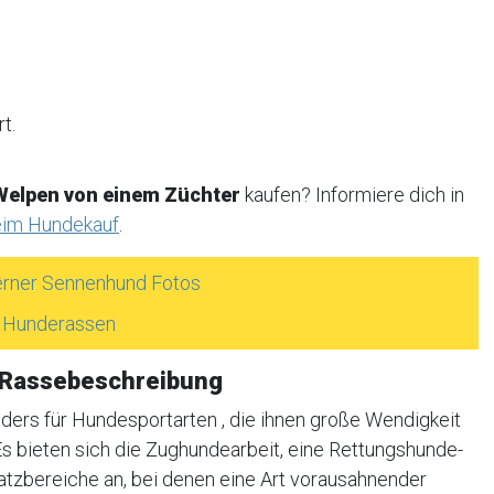
t.
elpen von einem Züchter
kaufen? Informiere dich in
eim Hundekauf
.
rner Sennenhund Fotos
e Hunderassen
 Rassebeschreibung
ers für Hundesportarten , die ihnen große Wendigkeit
. Es bieten sich die Zughundearbeit, eine Rettungshunde-
tzbereiche an, bei denen eine Art vorausahnender