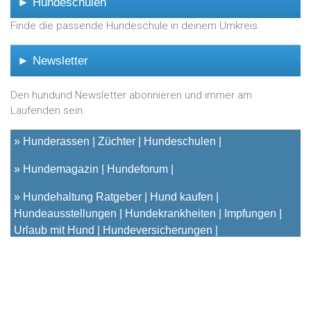
► Hundeschulen
Finde die passende Hundeschule in deinem Umkreis.
► Newsletter
Den hundund Newsletter abonnieren und immer am
Laufenden sein.
»
Hunderassen
Züchter
Hundeschulen
»
Hundemagazin
Hundeforum
»
Hundehaltung Ratgeber
Hund kaufen
Hundeausstellungen
Hundekrankheiten
Impfungen
Urlaub mit Hund
Hundeversicherungen
© 2001 - 2023
hundund
[.de|.at|.ch] - Das unabhängige
Hundeportal für Hundehalter |
Kontakt
|
Impressum
|
Datenschutz & Cookies