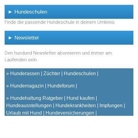
► Hundeschulen
Finde die passende Hundeschule in deinem Umkreis.
► Newsletter
Den hundund Newsletter abonnieren und immer am
Laufenden sein.
»
Hunderassen
Züchter
Hundeschulen
»
Hundemagazin
Hundeforum
»
Hundehaltung Ratgeber
Hund kaufen
Hundeausstellungen
Hundekrankheiten
Impfungen
Urlaub mit Hund
Hundeversicherungen
© 2001 - 2023
hundund
[.de|.at|.ch] - Das unabhängige
Hundeportal für Hundehalter |
Kontakt
|
Impressum
|