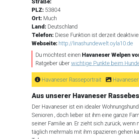
Straße:
PLZ:
53804
Ort:
Much
Land:
Deutschland
Telefon:
Diese Funktion ist derzeit deaktivier
Webseite:
http://linashundewelt.oyla10.de
Du möchtest einen
Havaneser Welpen vo
Ratgeber über
wichtige Punkte beim Hund
Havaneser Rasseportrait
Havaneser
Aus unserer Havaneser Rassebe
Der Havaneser ist ein idealer Wohnungshund , 
Senioren , doch lieber ist ihm eine ganze Fami
seiner Familie an. Er zieht sich zurück, wenn
täglich mehrmals mit ihm spazieren gehen k