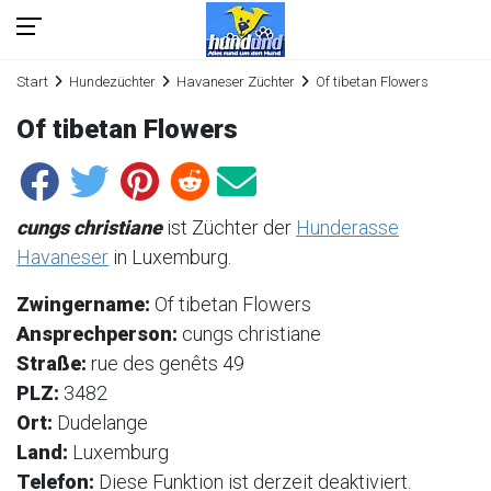
Start
Hundezüchter
Havaneser Züchter
Of tibetan Flowers
Of tibetan Flowers
cungs christiane
ist Züchter der
Hunderasse
Havaneser
in Luxemburg.
Zwingername:
Of tibetan Flowers
Ansprechperson:
cungs christiane
Straße:
rue des genêts 49
PLZ:
3482
Ort:
Dudelange
Land:
Luxemburg
Telefon:
Diese Funktion ist derzeit deaktiviert.