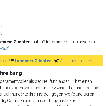
t.
vu
 einem Züchter
kaufen? Informiere dich in unserem
ekauf
.
tos
Landseer Züchter
Alle Hunderassen
hreibung
mperamentvoller als der Neufundländer. Er hat einen
chenbezogen und nicht für die Zwingerhaltung geeignet.
ber Jahrhunderte ihre Herden gegen Wölfe und Bären
ig Gefahren und ist in der Lage, instinktiv