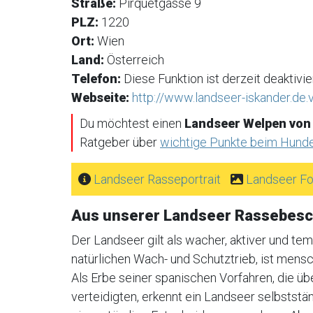
Straße:
Pirquetgasse 9
PLZ:
1220
Ort:
Wien
Land:
Österreich
Telefon:
Diese Funktion ist derzeit deaktivier
Webseite:
http://www.landseer-iskander.de.
Du möchtest einen
Landseer Welpen von
Ratgeber über
wichtige Punkte beim Hund
Landseer Rasseportrait
Landseer Fo
Aus unserer Landseer Rassebesc
Der Landseer gilt als wacher, aktiver und te
natürlichen Wach- und Schutztrieb, ist mens
Als Erbe seiner spanischen Vorfahren, die ü
verteidigten, erkennt ein Landseer selbstständ