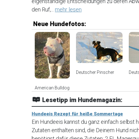
eigenständige Entscheidungen zu deren Abweh
den Ruf,...
mehr lesen
Neue Hundefotos:
Deutscher Pinscher
Deut
American Bulldog
Lesetipp im Hundemagazin:
Hundeeis Rezept für heiße Sommertage
Ein Hundeeis kannst du ganz einfach selbst he
Zutaten enthalten sind, die Deinem Hund nic
benötigst dafür diese Zutaten: 2 EL Magerqua