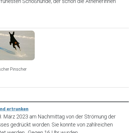
r frühesten Schoßhunde, der schon die Athenerinnen
scher Pinscher
und ertrunken
18. März 2023 am Nachmittag von der Strömung der
usses gedrückt worden. Sie konnte von zahlreichen
tet werden. Gegen 16 Uhr wurden...