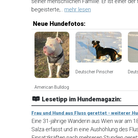
seiner menschlichen Familie. Er ist einer de
begeisterte,...
mehr lesen
Neue Hundefotos:
Deutscher Pinscher
Deut
American Bulldog
Lesetipp im Hundemagazin:
Frau und Hund aus Fluss gerettet - weiterer H
Eine 31-jährige Wanderin aus Wien war am 
Salza erfasst und in eine Aushöhlung des Fl
Einsatzkräften nach mehreren Stunden geret