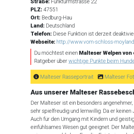
Straße:
Funkturmstrasse 22
PLZ:
47551
Ort:
Bedburg-Hau
Land:
Deutschland
Telefon:
Diese Funktion ist derzeit deaktivier
Webseite:
http://www.vom-schloss-moyland
Du möchtest einen
Malteser Welpen von
Ratgeber über
wichtige Punkte beim Hund
Malteser Rasseportrait
Malteser Fo
Aus unserer Malteser Rassebesc
Der Malteser ist ein besonders angenehmer, r
sehr spielfreudig und lernwillig. Da er keinen 
Auch für den Umgang mit Kindern und geistig
einfühlsames Wesen gut geeignet. Der Malte