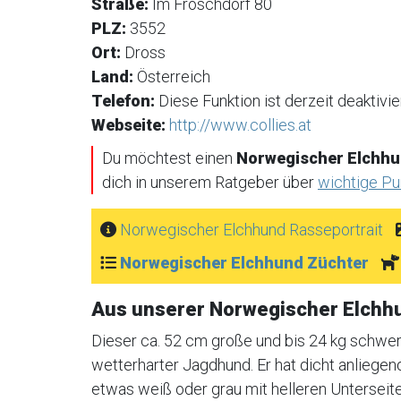
Straße:
Im Froschdorf 80
PLZ:
3552
Ort:
Dross
Land:
Österreich
Telefon:
Diese Funktion ist derzeit deaktivier
Webseite:
http://www.collies.at
Du möchtest einen
Norwegischer Elchhu
dich in unserem Ratgeber über
wichtige P
Norwegischer Elchhund Rasseportrait
Norwegischer Elchhund Züchter
Aus unserer Norwegischer Elchh
Dieser ca. 52 cm große und bis 24 kg schwer
wetterharter Jagdhund. Er hat dicht anliege
etwas weiß oder grau mit helleren Unterseiten