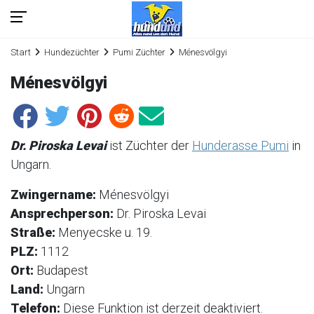
Start
Hundezüchter
Pumi Züchter
Ménesvölgyi
Ménesvölgyi
Dr. Piroska Levai
ist Züchter der
Hunderasse Pumi
in
Ungarn.
Zwingername:
Ménesvölgyi
Ansprechperson:
Dr. Piroska Levai
Straße:
Menyecske u. 19.
PLZ:
1112
Ort:
Budapest
Land:
Ungarn
Telefon:
Diese Funktion ist derzeit deaktiviert.