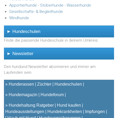
Apportierhunde - Stöberhunde - Wasserhunde
Gesellschafts- & Begleithunde
Windhunde
► Hundeschulen
Finde die passende Hundeschule in deinem Umkreis.
► Newsletter
Den hundund Newsletter abonnieren und immer am
Laufenden sein.
»
Hunderassen
Züchter
Hundeschulen
»
Hundemagazin
Hundeforum
»
Hundehaltung Ratgeber
Hund kaufen
Hundeausstellungen
Hundekrankheiten
Impfungen
Urlaub mit Hund
Hundeversicherungen