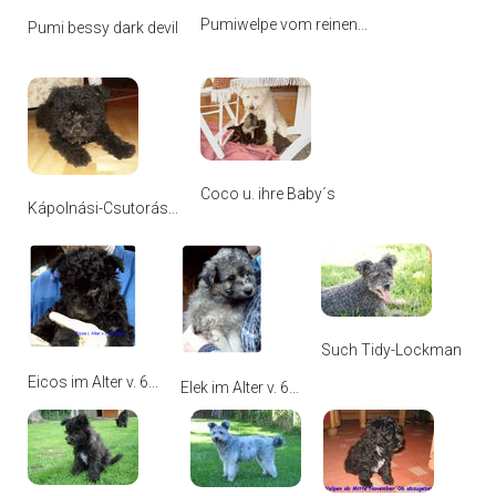
Pumiwelpe vom reinen...
Pumi bessy dark devil
Coco u. ihre Baby´s
Kápolnási-Csutorás...
Such Tidy-Lockman
Eicos im Alter v. 6...
Elek im Alter v. 6...