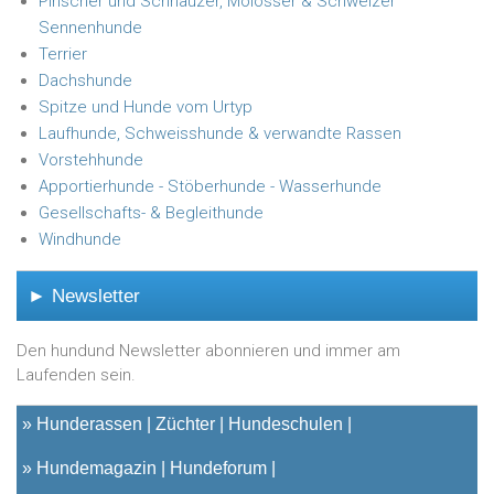
Pinscher und Schnauzer, Molosser & Schweizer
Sennenhunde
Terrier
Dachshunde
Spitze und Hunde vom Urtyp
Laufhunde, Schweisshunde & verwandte Rassen
Vorstehhunde
Apportierhunde - Stöberhunde - Wasserhunde
Gesellschafts- & Begleithunde
Windhunde
► Newsletter
Den hundund Newsletter abonnieren und immer am
Laufenden sein.
»
Hunderassen
Züchter
Hundeschulen
»
Hundemagazin
Hundeforum