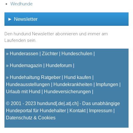
Windhunde
► Newsletter
Den hundund Newsletter abonnieren und immer am
Laufenden sein.
»
Hunderassen
Züchter
Hundeschulen
»
Hundemagazin
Hundeforum
»
Hundehaltung Ratgeber
Hund kaufen
Hundeausstellungen
Hundekrankheiten
Impfungen
Urlaub mit Hund
Hundeversicherungen
© 2001 - 2023
hundund
[.de|.at|.ch] - Das unabhängige
Hundeportal für Hundehalter |
Kontakt
|
Impressum
|
Datenschutz & Cookies