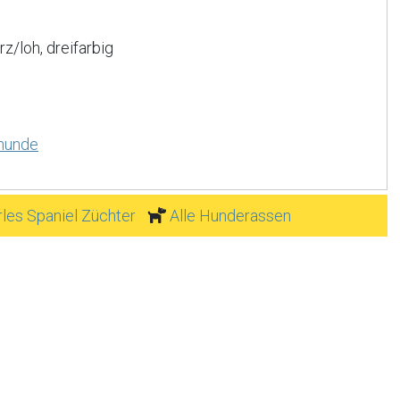
z/loh, dreifarbig
thunde
rles Spaniel Züchter
Alle Hunderassen