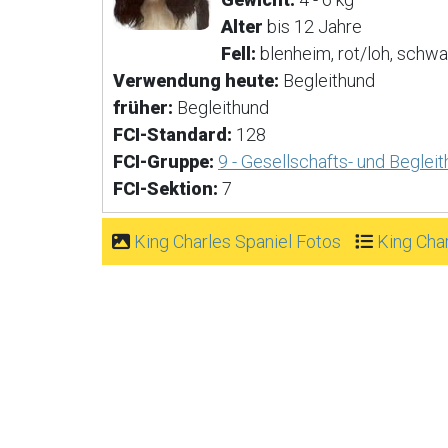
Alter
bis 12 Jahre
Fell:
blenheim, rot/loh, schwar
Verwendung heute:
Begleithund
früher:
Begleithund
FCI-Standard:
128
FCI-Gruppe:
9 - Gesellschafts- und Beglei
FCI-Sektion:
7
King Charles Spaniel Fotos
King Cha