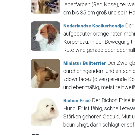
leberfarben (Red Nose), teilwe
cm bis 35 cm groß und sein Haar
Der 
Nederlandse Kooikerhondje
aufgebauter orange-roter, meh
Körperbau. In der Bewegung trä
Rute wird gerade oder oberhalb
Der Zwergbul
Miniatur Bullterrier
durchdringendem und entschlos
«downface» (divergierende Kopfl
und ebenmäßig, meist reinweiß.
Der Bichon Frisé i
Bichon Frisé
Hund. Er ist fähig, schnell etwa
Stärken gehören Geduld, Mut u
beunruhigt, dann schlägt er sofor