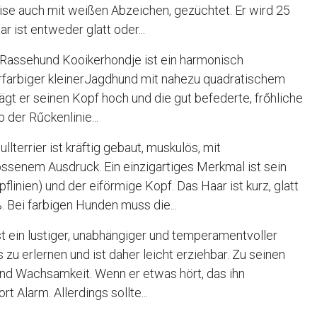
ise auch mit weißen Abzeichen, gezüchtet. Er wird 25
 ist entweder glatt oder...
Rassehund Kooikerhondje ist ein harmonisch
rfarbiger kleinerJagdhund mit nahezu quadratischem
gt er seinen Kopf hoch und die gut befederte, frőhliche
 der Rűckenlinie...
lterrier ist kräftig gebaut, muskulös, mit
senem Ausdruck. Ein einzigartiges Merkmal ist sein
inien) und der eiförmige Kopf. Das Haar ist kurz, glatt
 Bei farbigen Hunden muss die...
st ein lustiger, unabhängiger und temperamentvoller
s zu erlernen und ist daher leicht erziehbar. Zu seinen
nd Wachsamkeit. Wenn er etwas hört, das ihn
t Alarm. Allerdings sollte...