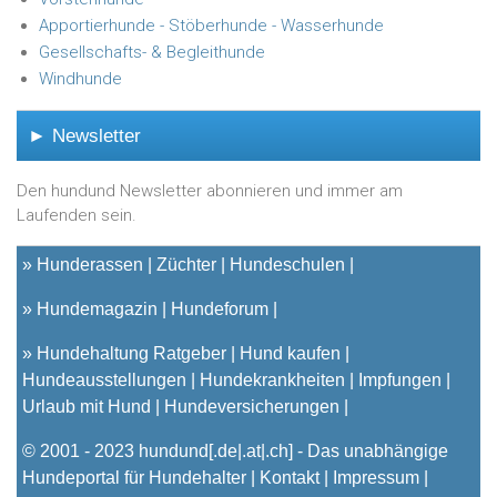
Apportierhunde - Stöberhunde - Wasserhunde
Gesellschafts- & Begleithunde
Windhunde
► Newsletter
Den hundund Newsletter abonnieren und immer am
Laufenden sein.
»
Hunderassen
Züchter
Hundeschulen
»
Hundemagazin
Hundeforum
»
Hundehaltung Ratgeber
Hund kaufen
Hundeausstellungen
Hundekrankheiten
Impfungen
Urlaub mit Hund
Hundeversicherungen
© 2001 - 2023
hundund
[.de|.at|.ch] - Das unabhängige
Hundeportal für Hundehalter |
Kontakt
|
Impressum
|