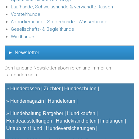
Laufhunde, Schweisshunde & verwandte Rassen
Vorstehhunde
Apportierhunde - Stöberhunde - Wasserhunde
Gesellschafts- & Begleithunde
Windhunde
► Newsletter
Den hundund Newsletter abonnieren und immer am
Laufenden sein.
»
Hunderassen
Züchter
Hundeschulen
»
Hundemagazin
Hundeforum
»
Hundehaltung Ratgeber
Hund kaufen
Hundeausstellungen
Hundekrankheiten
Impfungen
Urlaub mit Hund
Hundeversicherungen