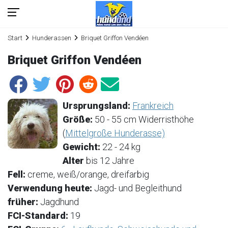
Start
Hunderassen
Briquet Griffon Vendéen
Briquet Griffon Vendéen
Ursprungsland:
Frankreich
Größe:
50 - 55 cm Widerristhöhe
(
Mittelgroße Hunderasse)
Gewicht:
22 - 24 kg
Alter
bis 12 Jahre
Fell:
creme, weiß/orange, dreifarbig
Verwendung heute:
Jagd- und Begleithund
früher:
Jagdhund
FCI-Standard:
19