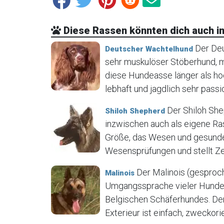
Diese Rassen könnten dich auch in
Der Deu
Deutscher Wachtelhund
sehr muskulöser Stöberhund, m
diese Hundeasse länger als hoc
lebhaft und jagdlich sehr passion
Der Shiloh She
Shiloh Shepherd
inzwischen auch als eigene Ras
Größe, das Wesen und gesunde 
Wesensprüfungen und stellt Zert
Der Malinois (gesproch
Malinois
Umgangssprache vieler Hundezüc
Belgischen Schäferhundes. Der 
Exterieur ist einfach, zweckorie