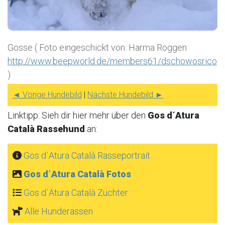
Gosse ( Foto eingeschickt von: Harma Roggen
http://www.beepworld.de/members61/dschowosrico
)
◄ Vorige Hundebild
|
Nächste Hundebild ►
Linktipp: Sieh dir hier mehr über den
Gos d´Atura
Català Rassehund
an:
Gos d´Atura Català Rasseportrait
Gos d´Atura Català Fotos
Gos d´Atura Català Züchter
Alle Hunderassen