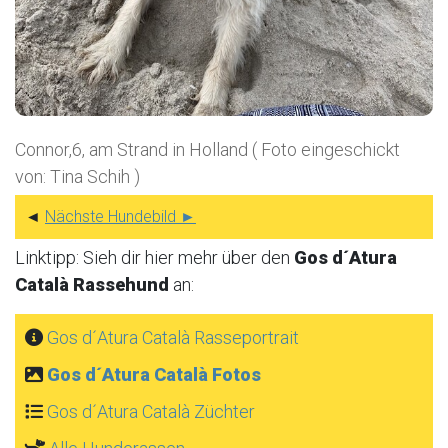
Connor,6, am Strand in Holland ( Foto eingeschickt
von: Tina Schih )
◄
Nächste Hundebild ►
Linktipp: Sieh dir hier mehr über den
Gos d´Atura
Català Rassehund
an:
Gos d´Atura Català Rasseportrait
Gos d´Atura Català Fotos
Gos d´Atura Català Züchter