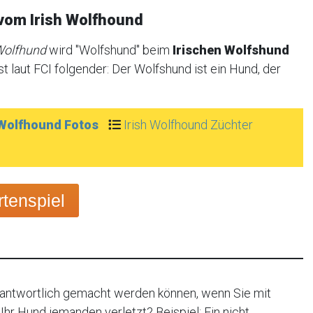
vom Irish Wolfhound
Wolfhund
wird "Wolfshund" beim
Irischen Wolfshund
t laut FCI folgender: Der Wolfshund ist ein Hund, der
 Wolfhound Fotos
Irish Wolfhound Züchter
tenspiel
rantwortlich gemacht werden können, wenn Sie mit
hr Hund jemanden verletzt? Beispiel: Ein nicht