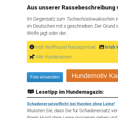
Aus unserer Rassebeschreibung 
Im Gegensatz zum
Tschechoslowakischen 
im Deutschen mit s geschrieben. Der Grund is
Wölfe jagt oder der...
Irish Wolfhound Rasseportrait
Irish
Alle Hunderassen
Hundemotiv Kar
Foto einsenden
Lesetipp im Hundemagazin:
Schadenersatzpflicht bei Hunden ohne Leine!
Wussten Sie, dass Sie für Schadenersatz ve
Ihrem Hund ohne Leine spazieren gehen und I