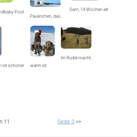
Sam, 14 Wochen alt
ndbaby-Pool
Paulinchen, das...
Im Rudel macht...
en ist schöner
wann ist...
n 11
Seite 3
>>