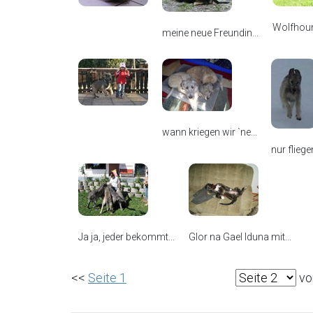
Wolfhou
meine neue Freundin...
wann kriegen wir `ne...
nur flieg
Ja ja, jeder bekommt...
Glor na Gael Iduna mit...
<<
Seite 1
vo