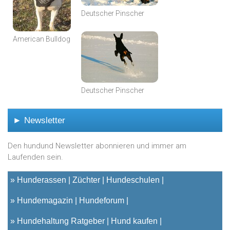
Deutscher Pinscher
American Bulldog
Deutscher Pinscher
► Newsletter
Den hundund Newsletter abonnieren und immer am
Laufenden sein.
»
Hunderassen
Züchter
Hundeschulen
»
Hundemagazin
Hundeforum
»
Hundehaltung Ratgeber
Hund kaufen