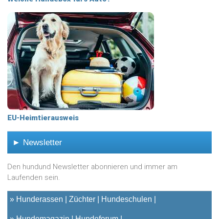
EU-Heimtierausweis
► Newsletter
Den hundund Newsletter abonnieren und immer am
Laufenden sein.
»
Hunderassen
Züchter
Hundeschulen
»
Hundemagazin
Hundeforum